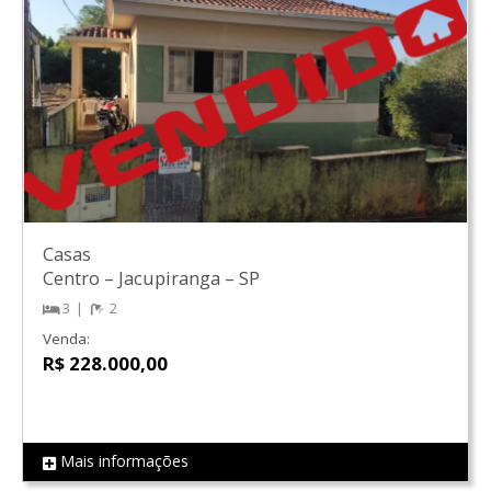
Casas
Centro
–
Jacupiranga
–
SP
3
2
Venda:
R$ 228.000,00
Mais informações
REF 86