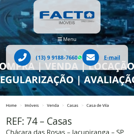
Menu
(13) 9 9188-7660
E-mail
WhatsApp
Home
Imóveis
Venda
Casas
Casa de Vila
REF: 74 – Casas
Chácara das Rosas – Jacupiranga – SP