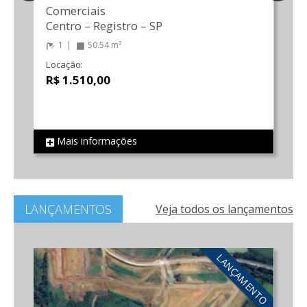
Comerciais
Centro
–
Registro
–
SP
1
50.54 m²
Locação:
R$ 1.510,00
Mais informações
REF 91
R
LANÇAMENTOS
Veja todos os lançamentos
TO
LANÇAMENTO