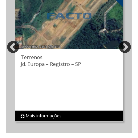
Terrenos
Jd. Europa
–
Registro
–
SP
Mais informações
REF 44
R