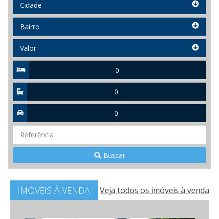
Cidade
Cidade
Bairro
Bairro
Valor
Valor
Quartos
Suítes
Vagas
Referência
Buscar
IMÓVEIS À VENDA
Veja todos os imóveis à venda